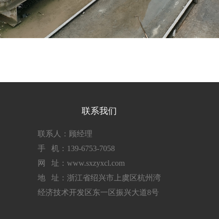
联系我们
联系人：顾经理
手 机：139-6753-7058
网 址：www.sxzyxcl.com
地 址：浙江省绍兴市上虞区杭州湾
经济技术开发区东一区振兴大道8号