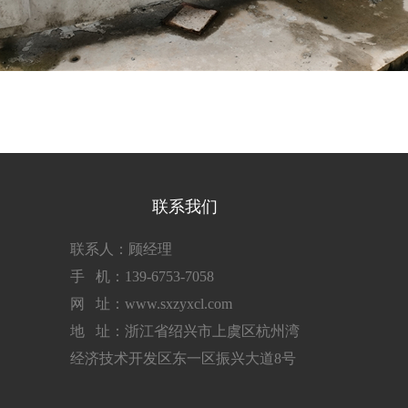
联系我们
联系人：顾经理
手 机：139-6753-7058
网 址：www.sxzyxcl.com
地 址：浙江省绍兴市上虞区杭州湾
经济技术开发区东一区振兴大道8号